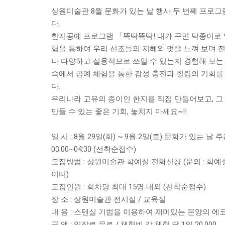
상원미술관 8월 문화가 있는 날 행사 두 번째 프로
다.
한지공예 프로그램 「똑딱똑딱! 내가 꾸민 닥종이로
험을 통하여 우리 선조들의 지혜와 멋을 느껴 보며 
나 다양하고 실용적으로 쓰일 수 있는지 경험해 보는
속에서 공예 체험을 통한 감성 충전과 힐링의 기회
다.
우리나라 고유의 종이인 한지를 직접 만들어보고, 그
만들 수 있는 좋은 기회, 놓치지 마세요~!!
일 시 : 8월 29일(화) ~ 9월 2일(토) 문화가 있는 날 주간
03:00~04:30 (선착순접수)
모집방법 : 상원미술관 학예실 전화신청 (문의 : 학예실 02
이터)
모집인원 : 회차당 최대 15명 내외 (선착순접수)
장 소 : 상원미술관 전시실 / 교육실
내 용 : 스텐실 기법을 이용하여 재미있는 문양의 에
금 액 : 입장료 무료 / 체험비 각 체험 당 1인 20,000 