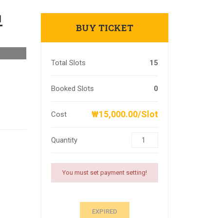
보
BUY TICKET
Total Slots
15
Booked Slots
0
₩15,000.00/Slot
Cost
Quantity
You must set payment setting!
EXPIRED