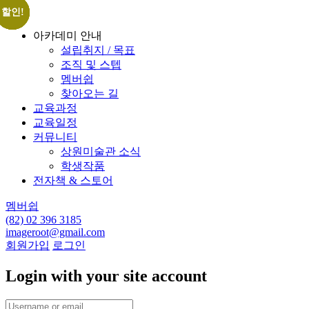
Back
할인!
할인!
할인!
할인!
할인!
할인!
할인!
아카데미 안내
설립취지 / 목표
조직 및 스텝
멤버쉽
찾아오는 길
교육과정
교육일정
커뮤니티
상원미술관 소식
학생작품
전자책 & 스토어
멤버쉽
(82) 02 396 3185
imageroot@gmail.com
회원가입
로그인
Login with your site account