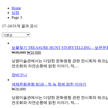
Home
상점
Page 3
17–24/31개 결과 표시
보물찾기 TREASURE HUNT STORYTELLING – 보문
₩
20,000
원
₩
10,000
현
래
재
상원미술관에서는 다양한 문화원형 관련 전시회와 워크샵을
가
가
연조화와 자연순환에 얽힌 이야기, 적,…
격:
격:
₩20,000.
₩10,000.
장바구니
색채문화원형 RGB – 적,녹,청에 얽힌 이야기
₩
20,000
상원미술관에서는 다양한 문화원형 관련 전시회와 워크샵을
연조화와 자연순환에 얽힌 이야기, 적,…