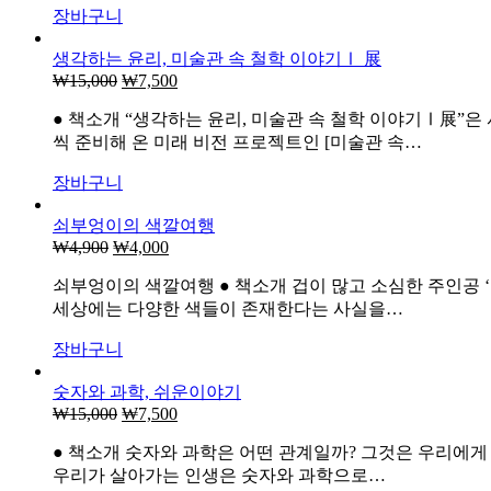
장바구니
생각하는 윤리, 미술관 속 철학 이야기Ⅰ 展
₩
15,000
원
₩
7,500
현
래
재
● 책소개 “생각하는 윤리, 미술관 속 철학 이야기Ⅰ展”
가
가
씩 준비해 온 미래 비전 프로젝트인 [미술관 속…
격:
격:
₩15,000.
₩7,500.
장바구니
쇠부엉이의 색깔여행
₩
4,900
원
₩
4,000
현
래
재
쇠부엉이의 색깔여행 ● 책소개 겁이 많고 소심한 주인공 
가
가
세상에는 다양한 색들이 존재한다는 사실을…
격:
격:
₩4,900.
₩4,000.
장바구니
숫자와 과학, 쉬운이야기
₩
15,000
원
₩
7,500
현
래
재
● 책소개 숫자와 과학은 어떤 관계일까? 그것은 우리에게 
가
가
우리가 살아가는 인생은 숫자와 과학으로…
격:
격: