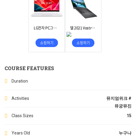
COURSE FEATURES
Duration
Activities
뮤지엄위크 #
뮤궁뮤진
Class Sizes
15
Years Old
누구나