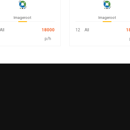
가 꾸민 닥종이로 액자시계
신나는 염색놀이, 내가 만
만들기
록달록 티셔츠
Imageroot
Imageroot
All
18000
12
All
1
p/h