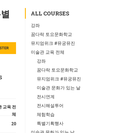
특별
ALL COURSES
강좌
꿈다락 토요문화학교
뮤지엄위크 #뮤궁뮤진
STER
미술관 교육 전체
강좌
꿈다락 토요문화학교
S
뮤지엄위크 #뮤궁뮤진
미술관 문화가 있는 날
전시연계
전시해설투어
 교육 전
체
체험학습
특별기획행사
20
미술관 문화가 있는 날